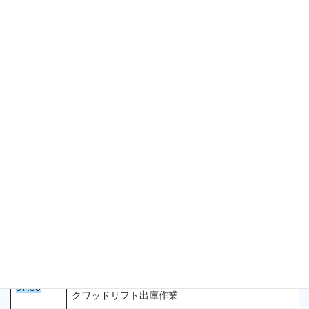
仕事内容
・リフトの営業前点検、運転、整備、乗客の誘導、監視
・運転日誌・作業記録簿の作成
仕事のやりがい
スキー場にご来場いただいたお客様の楽しんでいる姿を見た時
１日のスケジュール
07:20
出社
リフト営業準備、営業前点検、
07:30
クワッドリフト出庫作業